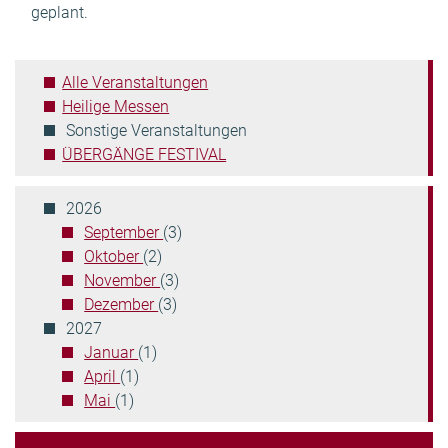
geplant.
Veranstaltungen
filtern:
Alle Veranstaltungen
Heilige Messen
Aktuelle
Sonstige Veranstaltungen
Position:
ÜBERGÄNGE FESTIVAL
2026
September
(3)
Oktober
(2)
November
(3)
Dezember
(3)
2027
Januar
(1)
April
(1)
Mai
(1)