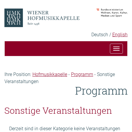
Zum
Zur
Inhalt
Hauptnavigation
Sprachauswahl
Ausgewählte
Deutsch
English
Sprache:
Toggle
navigat
Seitenpfad
Ihre Position:
Hofmusikkapelle
-
Programm
-
Sonstige
Veranstaltungen
Programm
Inhalt
Sonstige Veranstaltungen
Derzeit sind in dieser Kategorie keine Veranstaltungen