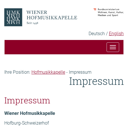
Zum
Zur
Inhalt
Hauptnavigation
Sprachauswahl
Ausgewählte
Deutsch
English
Sprache:
Toggle
navigat
Seitenpfad
Ihre Position:
Hofmusikkapelle
-
Impressum
Impressum
Inhalt
Impressum
Wiener Hofmusikkapelle
Hofburg-Schweizerhof