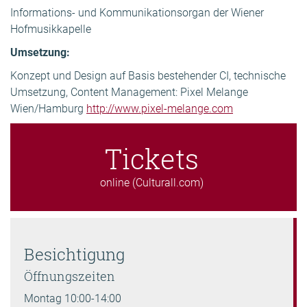
Informations- und Kommunikationsorgan der Wiener
Hofmusikkapelle
Umsetzung:
Konzept und Design auf Basis bestehender CI, technische
Umsetzung, Content Management: Pixel Melange
Wien/Hamburg
http://www.pixel-melange.com
Tickets
online (Culturall.com)
Besichtigung
Öffnungszeiten
Montag 10:00-14:00