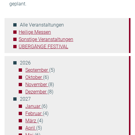
geplant.
Veranstaltungen
filtern:
Aktuelle
Alle Veranstaltungen
Position:
Heilige Messen
Sonstige Veranstaltungen
ÜBERGÄNGE FESTIVAL
2026
September
(5)
Oktober
(6)
November
(8)
Dezember
(8)
2027
Januar
(6)
Februar
(4)
März
(4)
April
(5)
Mai
(6)