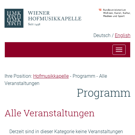
Zum
Zur
Inhalt
Hauptnavigation
Sprachauswahl
Ausgewählte
Deutsch
English
Sprache:
Toggle
navigat
Seitenpfad
Ihre Position:
Hofmusikkapelle
-
Programm
-
Alle
Veranstaltungen
Programm
Inhalt
Alle Veranstaltungen
Derzeit sind in dieser Kategorie keine Veranstaltungen