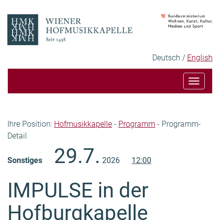
Zum
Zur
Inhalt
Hauptnavigation
Sprachauswahl
Ausgewählte
Deutsch
English
Sprache:
Toggle
navigat
Seitenpfad
Ihre Position:
Hofmusikkapelle
-
Programm
-
Programm-
Detail
Inhalt
29.7.
Sonstiges
2026
12:00
IMPULSE in der
Hofburgkapelle